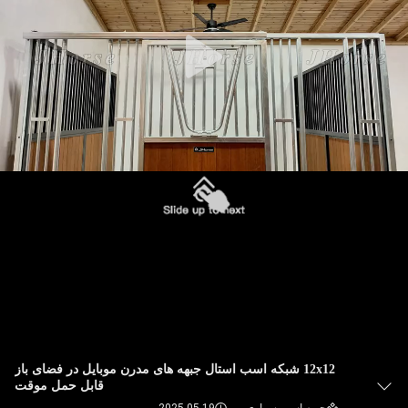
کنترل
کیفیت
با
ما
تماس
بگیرید
درخواست
نقل
قول
نقشه
12x12 شبکه اسب استال جبهه های مدرن موبایل در فضای باز
قابل حمل موقت
سایت