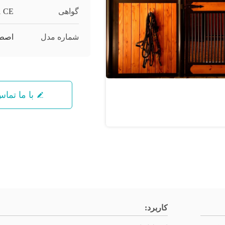
گواهی
1 CE
شماره مدل
اصط
با ما تما
کاربرد: