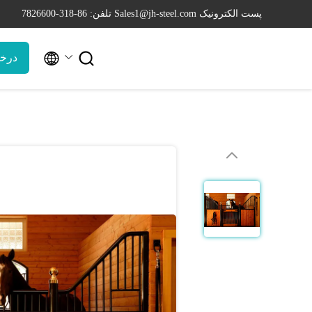
پست الکترونیک Sales1@jh-steel.com
تلفن: 86-318-7826600


درخ