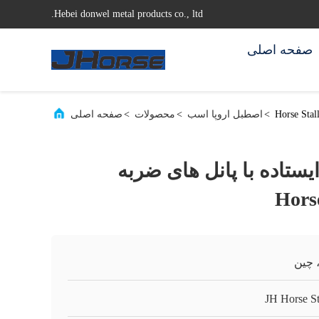
Hebei donwel metal products co., ltd.
صفحه اصلی
>
اصطبل اروپا اسب
>
محصولات
>
صفحه اصلی
ستاده با پانل های ضربه
 چین
JH Horse St