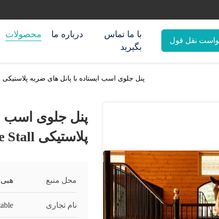
با ما تماس
درباره ما
محصولات
واست نقل قول
بگیرید
پنل جلوی اسب ایستاده با پانل های ضربه پلاستیکی Horse Stall
پنل جلوی اسب ای
پلاستیکی Horse Stall
محل منبع
هبی،
نام تجاری
able